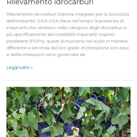
Rilevamento idrocarburi
Rilevamento idrocarburi Sistema Integrato per la Sicurezza
dell’Ambiente: SISA SISA rileva nel tempo la presenza di
inquinanti che rientrano nella categoria degli idrocarburi e
più specificamente dei cosiddetti inquinanti organici
persistenti (POPs); questi si muovono nel suolo in maniera
differente a seconda del loro grado di interazione con esso
e dette interazioni sono governate da
Leggi tutto »
Vigna
–
Calcolo
indici
di
Vegetazione